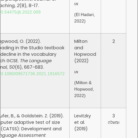
או
Language Teaching, 2
(8), 8-17.
https://doi.org/10.54475/jlt.2022.009
(El Hadari,
2022)
Milton, J., & Hopwood, O. (2022).
Milton
Vocabulary loading in the Studio textbook
and
series: A 40% decline in the vocabulary
Hopwood
input for French GCSE.
The Language
(2022)
Learning Journal, 50
(6), 667-683.
או
https://doi.org/10.1080/09571736.2021.1916572
(Milton &
Hopwood,
2022)
Levitzky, T., Laufer, B., & Goldstein. Z. (2019).
Levitzky
The new computer adaptive test of size
et al.
and strength (CATSS): Development and
(2019)
validation.
Language Assessment