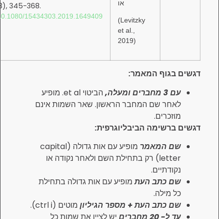
או
Quarterly, 16
(3), 345-368.
https://doi.org/10.1080/15434303.2019.1649409
(Levitzky
et al.,
2019)
ף המאמר:
הביטוי et al. מופיע
שם המחבר הראשון. שאר השמות אינם
ם.
ימה הביבליוגרפית:
מאמר
מופיע עם אות גדולה (capital
letter) רק בתחילת השם ולאחר נקודה או
ים.
תב העת
מופיע עם אות גדולה בתחילת
לה.
ב העת + מספר הגיליון
מוטים (ctrl i).
רים
יש לציין את שמות כל