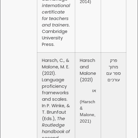
2014)
international
certificate
for teachers
and trainers.
Cambridge
University
Press.
Harsch, C., &
Harsch
Malone, M. E.
and
(2021).
Malone
Language
(2021)
proficiency
או
frameworks
and scales.
(Harsch
In P. Winke, &
&
T. Brunfaut
Malone,
(Eds.),
The
2021)
Routledge
handbook of
second